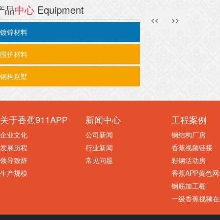
产品
中心
Equipment
<<
>>
镀锌材料
围护材料
钢构别墅
关于香蕉911APP
新闻中心
工程案例
企业文化
公司新闻
钢结构厂房
发展历程
行业新闻
香蕉视频链接
领导致辞
常见问题
彩钢活动房
生产规模
香蕉APP黄色网
钢筋加工棚
一级香蕉视频在