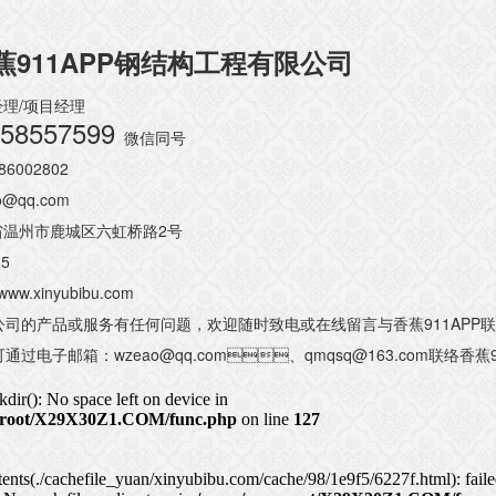
蕉911APP钢结构工程有限公司
郭经理/项目经理
58557599
微信同号
-86002802
o@qq.com
浙江省温州市鹿城区六虹桥路2号
15
/www.xinyubibu.com
的产品或服务有任何问题，欢迎随时致电或在线留言与香蕉911APP联络
电子邮箱：wzeao@qq.com、qmqsq@163.com联络香蕉9