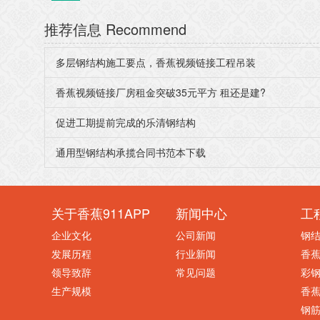
推荐信息
Recommend
多层钢结构施工要点，香蕉视频链接工程吊装
香蕉视频链接厂房租金突破35元平方 租还是建?
促进工期提前完成的乐清钢结构
通用型钢结构承揽合同书范本下载
关于香蕉911APP
新闻中心
工
企业文化
公司新闻
钢
发展历程
行业新闻
香
领导致辞
常见问题
彩
生产规模
香蕉
钢