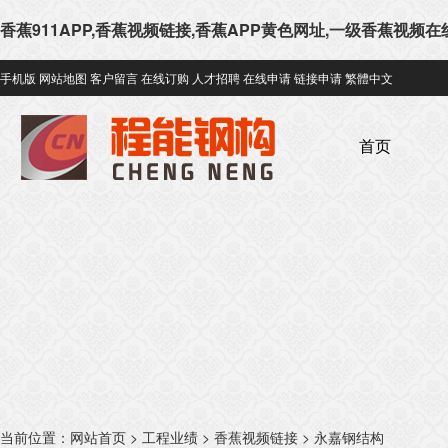
香蕉911APP,香蕉视频链接,香蕉APP黄色网址,一级香蕉视频
手机版
网站地图
客户留言
在线订购
人才招聘
在线申请
链接申请
繁體中文
首页
当前位置：
网站首页
>
工程业绩
>
香蕉视频链接
>
永嘉钢结构