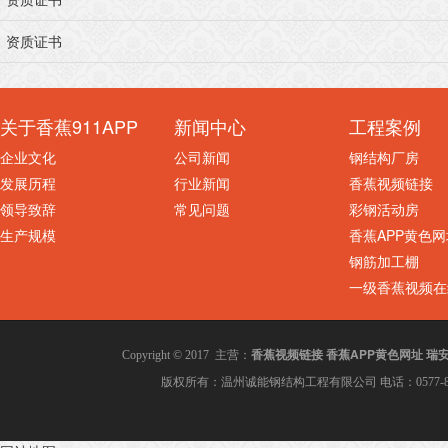
资质证书
关于香蕉911APP
新闻中心
工程案例
企业文化
公司新闻
钢结构厂房
发展历程
行业新闻
香蕉视频链接
领导致辞
常见问题
彩钢活动房
生产规模
香蕉APP黄色网
钢筋加工棚
一级香蕉视频在
香蕉视频链接
香蕉APP黄色网址
瑞
Copyright © 2017 主营：
版权所有：温州诚能钢结构工程有限公司 电话：0577-8600280