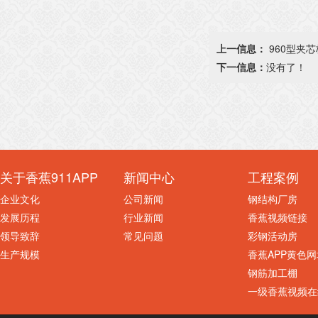
上一信息：
960型夹
下一信息：
没有了！
关于香蕉911APP
新闻中心
工程案例
企业文化
公司新闻
钢结构厂房
发展历程
行业新闻
香蕉视频链接
领导致辞
常见问题
彩钢活动房
生产规模
香蕉APP黄色网
钢筋加工棚
一级香蕉视频在