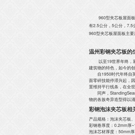
960型夹芯板屋面板 温州
有2.5公分，5公分
960型夹芯板屋面板
主要
温州彩钢夹芯板的
以至19世界年终，彩
建筑物的特色，如今的创
自1950时代年终自英国开
面零碎技能停滞兴起，
置维持平行线条，在全
同声，StandingS
物的各族奇异造型得以涌现和
彩钢泡沫夹芯板相关参数
产品规格：泡沫夹芯板
彩钢卷厚度：0.2mm厚~
泡沫芯材厚度：50mm