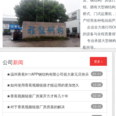
质、钢结构厂房设计
错。拥有大型钢结构
桥式、门式起重机，
产经营各种电动葫芦
企业全力推行ISO
的设备与全程质量保
专业承接大型钢构
配件等。
公司
新闻
更多 >
★温州香蕉911APP钢结构有限公司祝大家元旦快乐
01-11
★如何使用香蕉视频链接才能运用的更加悠久
12-08
★香蕉视频链接厂房展开方才将几十年
02-05
★对于香蕉视频链接厂房房基的解决
10-10