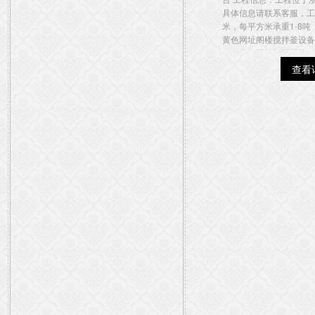
具体信息请联系客服，工
米，每平方米承重1-8吨
黄色网址阁楼搅拌釜设备
APP黄色网址阁楼搅拌...
查看