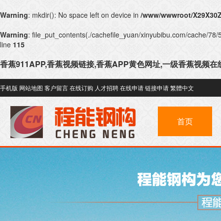
Warning
: mkdir(): No space left on device in
/www/wwwroot/X29X30Z
Warning
: file_put_contents(./cachefile_yuan/xinyubibu.com/cache/78/5
line
115
香蕉911APP,香蕉视频链接,香蕉APP黄色网址,一级香蕉视频
手机版
网站地图
客户留言
在线订购
人才招聘
在线申请
链接申请
繁體中文
首页